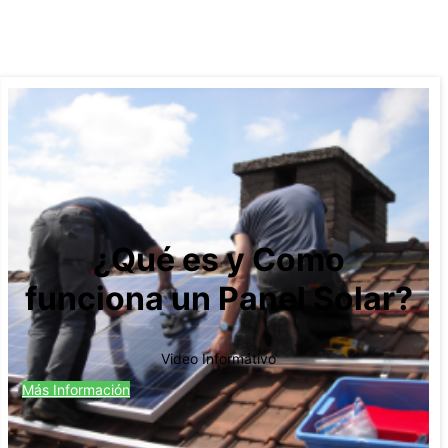
¿Qué es y Como
funciona un Panel Solar?
Video Informátivo
Más Información