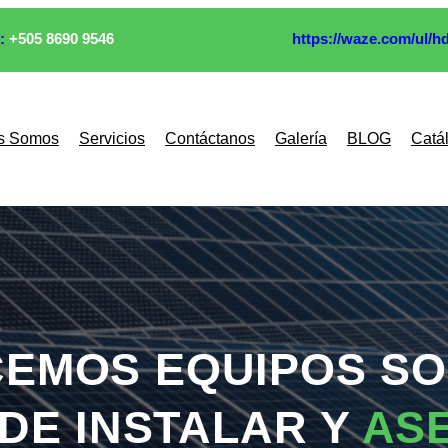
:
+505 8690 9546
https://waze.com/ul/h
s Somos
Servicios
Contáctanos
Galería
BLOG
Catá
EMOS EQUIPOS S
 DE INSTALAR Y
AS