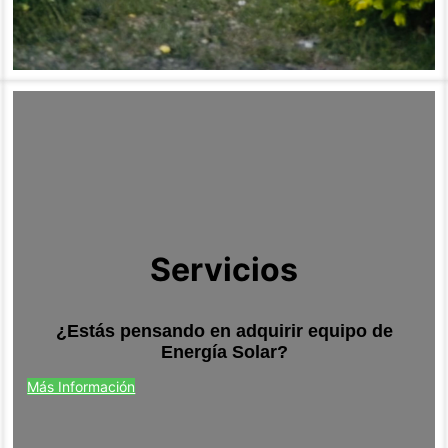
Servicios
¿Estás pensando en adquirir equipo de
Energía Solar?
Más Información