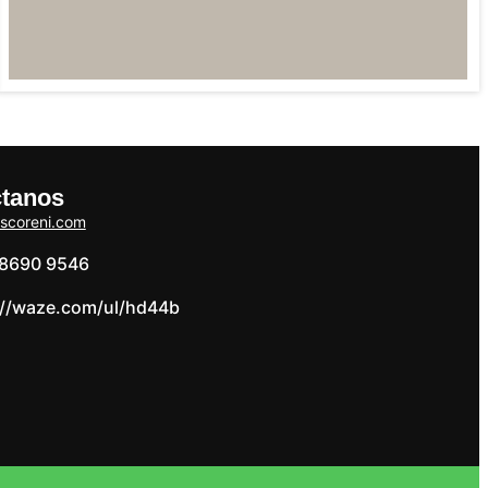
tanos
iscoreni.com
8690 9546
://waze.com/ul/hd44b